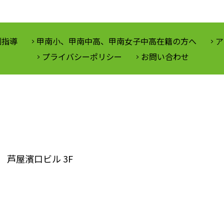
別指導
甲南小、甲南中高、甲南女子中高在籍の方へ
ア
プライバシーポリシー
お問い合わせ
芦屋濱口ビル 3F